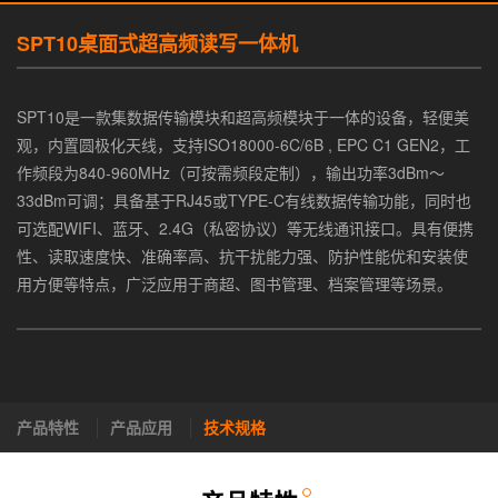
SPT10桌面式超高频读写一体机
SPT10是一款集数据传输模块和超高频模块于一体的设备，轻便美
观，内置圆极化天线，支持ISO18000-6C/6B , EPC C1 GEN2，工
作频段为840-960MHz（可按需频段定制），输出功率3dBm～
33dBm可调；具备基于RJ45或TYPE-C有线数据传输功能，同时也
可选配WIFI、蓝牙、2.4G（私密协议）等无线通讯接口。具有便携
性、读取速度快、准确率高、抗干扰能力强、防护性能优和安装使
用方便等特点，广泛应用于商超、图书管理、档案管理等场景。
产品特性
产品应用
技术规格