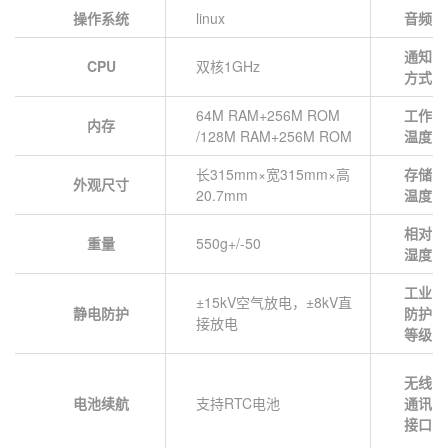
操作系统
linux
音频
通知
CPU
双核1GHz
方式
64M RAM+256M ROM
工作
内存
/128M RAM+256M ROM
温度
长315mm×宽315mm×高
存储
外观尺寸
20.7mm
温度
相对
重量
550g+/-50
湿度
工业
±15kV空气放电，±8kV直
静电防护
防护
接放电
等级
无线
电池续航
支持RTC电池
通讯
接口