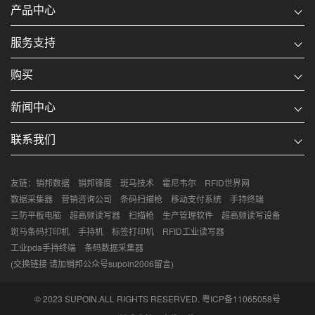
产品中心
服务支持
购买
新闻中心
联系我们
友链：
销邦数据
销邦锋度
斑马技术
霍尼韦尔
RFID世界网
数据采集器
营销咨询公司
条码扫描枪
移动支付系统
手持终端
三防平板电脑
超高频读写器
扫描枪
生产管理软件
超高频读写设备
斑马条码打印机
手持机
标签打印机
RFID工业读写器
工业pda手持终端
条码数据采集器
(交换链接 请加销邦公众号supoin2006留言)
© 2023 SUPOIN.ALL RIGHTS RESERVED.
粤ICP备11065058号