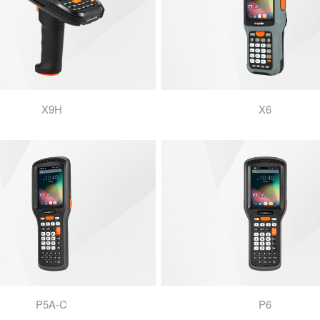
X9H
X6
P5A-C
P6