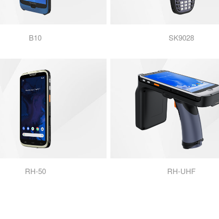
B10
SK9028
RH-50
RH-UHF