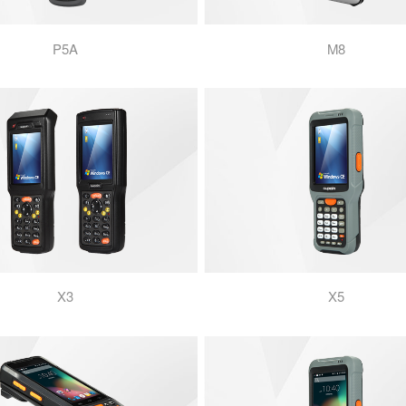
P5A
M8
X3
X5