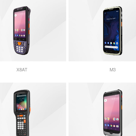
X8AT
M3