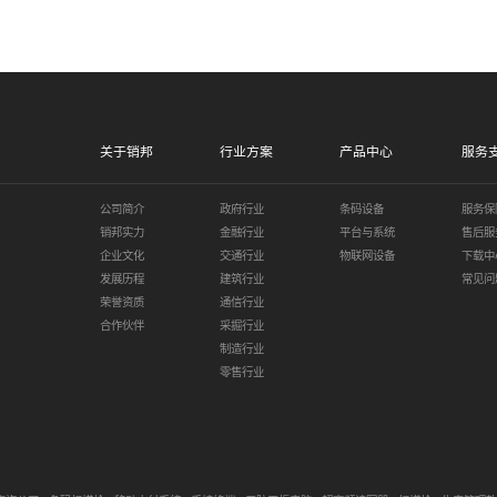
关于销邦
行业方案
产品中心
服务
公司简介
政府行业
条码设备
服务保
销邦实力
金融行业
平台与系统
售后服
企业文化
交通行业
物联网设备
下载中
发展历程
建筑行业
常见问
荣誉资质
通信行业
合作伙伴
采掘行业
制造行业
零售行业