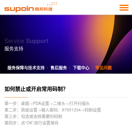
Service
Support
服务支持
服务保障与技术支持
售后服务
下载中心
常见问题
如何禁止或开启常用码制？
第一步：桌面->PDA设置->二维头->打开扫描头
第二步：高级设置->输入密码：87651234->码制设置
第三步：勾选或去除需要的码制
第四步：点“OK”进行设置保存